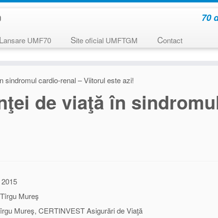
70 
L
S
C
ansare UMF70
ite oficial UMFTGM
ontact
n sindromul cardio-renal – Viitorul este azi!
ţei de viaţă în sindromul
e 2015
a Tîrgu Mureş
Tîrgu Mureş, CERTINVEST Asigurări de Viaţă